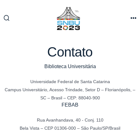
Ir
direto
para
Alternar
M
o
pesquisa
conteúdo
Contato
Biblioteca Universitária
Universidade Federal de Santa Catarina
Campus Universitário, Acesso Trindade, Setor D – Florianópolis, –
SC – Brasil – CEP: 88040-900
FEBAB
Rua Avanhandava, 40 ‐ Conj. 110
Bela Vista – CEP 01306-000 – São Paulo/SP/Brasil