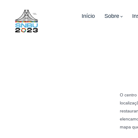
Ir
direto
Início
Sobre
In
para
o
conteúdo
O centro
localizaç
restauran
elencamo
mapa que