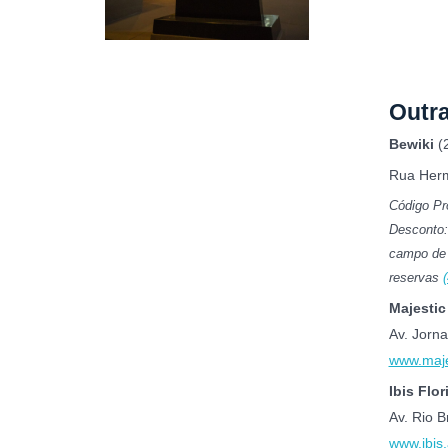
Outra
Bewiki
(
Rua Herm
Código Pro
Desconto:
campo de 
reservas
Majestic
Av. Jorn
www.maje
Ibis Flo
Av. Rio B
www.ibis