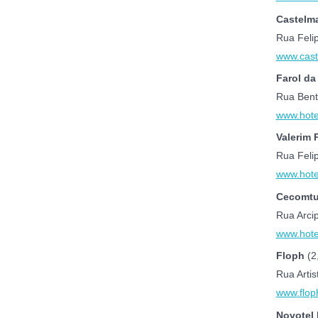
Castelma
Rua Feli
www.cast
Farol da
Rua Bent
www.hotel
Valerim 
Rua Feli
www.hote
Cecomtu
Rua Arcip
www.hote
Floph
(2
Rua Artis
www.flop
Novotel 