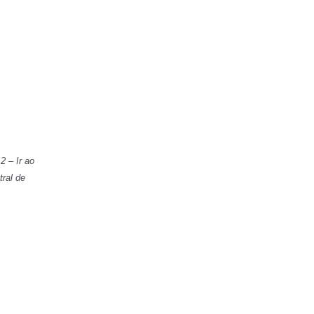
 2 – Ir ao
tral de