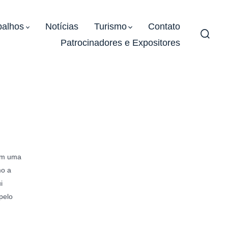
balhos
Notícias
Turismo
Contato
Patrocinadores e Expositores
Alter
pesqu
em uma
mo a
i
pelo