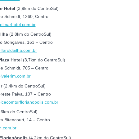
r Hotel
(3,9km do CentroSul)
pe Schmidt, 1260, Centro
elmarhotel.com.br
 Ilha
(2,8km do CentroSul)
o Gonçalves, 163 – Centro
faroldailha.com.br
Plaza Hotel
(3,7km do CentroSul)
pe Schmidt, 705 – Centro
lvalerim.com.br
r
(2,4km do CentroSul)
reste Paiva, 107 – Centro
lcecomturflorianopolis.com.br
,6km do CentroSul)
ta Bitencourt, 14 – Centro
h.com.br
Florianópolis
(4,2km do CentroSul)