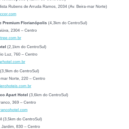
alista Rubens de Arruda Ramos, 2034 (Av. Beira-mar Norte)
accor.com
e Premium Florianópolis
(4,3km do CentroSul)
iúva, 2304 – Centro
tree.com.br
tel
(2,1km do CentroSul)
lio Luz, 760 – Centro
rhotel.com.br
(3,9km do CentroSul)
-mar Norte, 220 – Centro
ierohoteis.com.br
co Apart Hotel
(3,6km do CentroSul)
ranco, 369 – Centro
rancohotel.com
l
(3,5km do CentroSul)
 Jardim, 830 – Centro