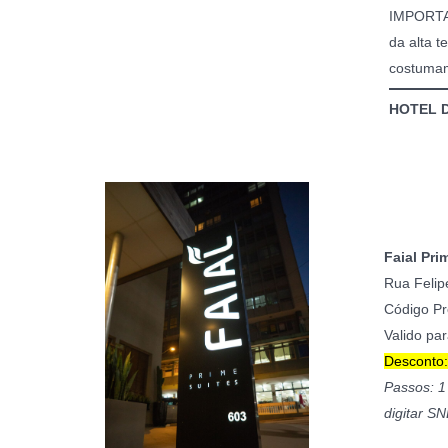
IMPORTAN
da alta t
costumam
HOTEL 
Faial Pri
Rua Felip
Código P
Valido par
Desconto: 
Passos: 1
digitar S