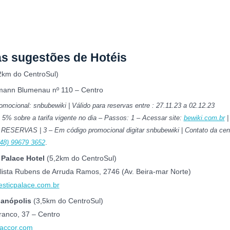
s sugestões de Hotéis
2km do CentroSul)
ann Blumenau nº 110 – Centro
mocional: snbubewiki | Válido para reservas entre : 27.11.23 a 02.12.23
 5% sobre a tarifa vigente no dia – Passos: 1 – Acessar site:
bewiki.com.br
|
RESERVAS | 3 – Em código promocional digitar snbubewiki
|
Contato da cen
(48) 99679 3652
.
 Palace Hotel
(5,2km do CentroSul)
alista Rubens de Arruda Ramos, 2746 (Av. Beira-mar Norte)
sticpalace.com.br
rianópolis
(3,5km do CentroSul)
ranco, 37 – Centro
.accor.com