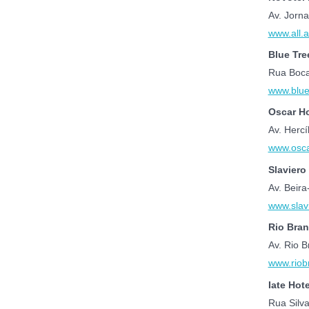
Av. Jorn
www.all.
Blue Tre
Rua Boca
www.blue
Oscar Ho
Av. Hercí
www.osca
Slaviero
Av. Beira
www.slav
Rio Bran
Av. Rio B
www.riob
Iate Hote
Rua Silva