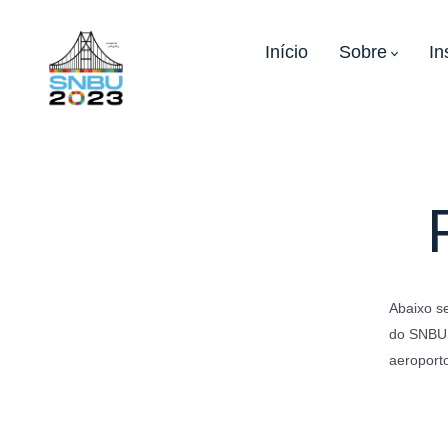
Ir
direto
Início
Sobre
In
para
o
conteúdo
Abaixo s
do SNBU 2
aeroporto