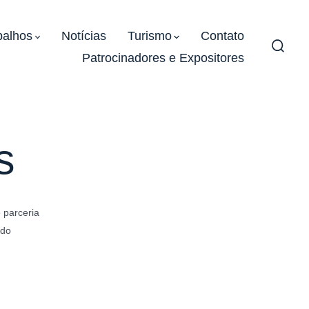
balhos
Notícias
Turismo
Contato
Patrocinadores e Expositores
Alter
pesqu
s
 parceria
 do