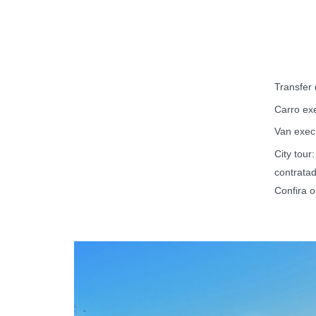
Transfer 
Carro ex
Van exec
City tou
contrata
Confira o