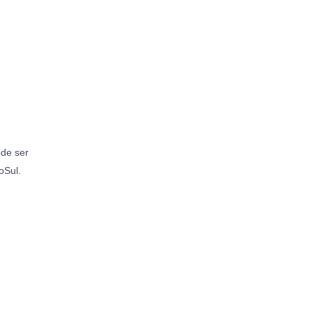
ode ser
oSul.