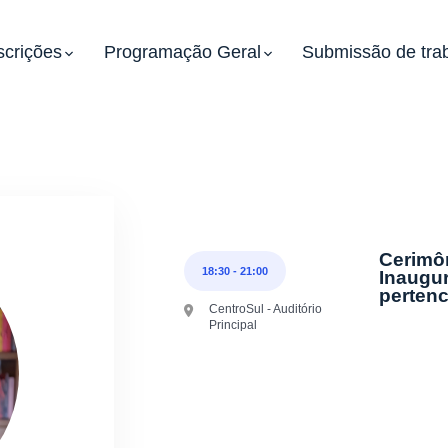
scrições
Programação Geral
Submissão de tra
Cerimôn
18:30
-
21:00
Inaugur
perten
CentroSul - Auditório
Principal