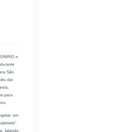
 UNIRIO e
 durante
ara São
diu dar
esta,
da para
ens.
apital, em
abinete".
g, falando