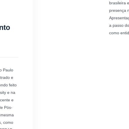
brasileira
presença n
Apresentaç
a passo do
nto
como entid
o Paulo
trado e
ndo feito
ity e na
ocente e
de Pós-
a mesma
s, como