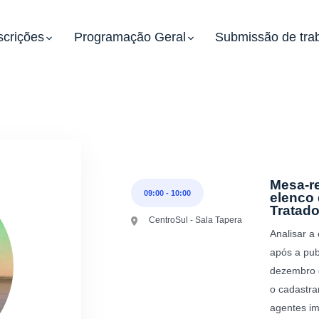
scrições
Programação Geral
Submissão de tra
Mesa-r
09:00
-
10:00
elenco 
Tratad
CentroSul - Sala Tapera
Analisar a
após a pub
dezembro d
o cadastra
agentes im