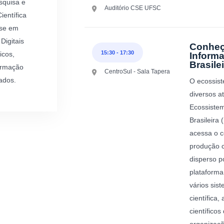
squisa e
Auditório CSE UFSC
entífica
sse em
Digitais
Conheç
15:30
-
17:30
icos,
Informa
Brasilei
formação
CentroSul - Sala Tapera
ados.
O ecossist
diversos a
Ecossistem
Brasileira 
acessa o c
produção c
disperso p
plataforma
vários sis
científica,
científico
organizaçã