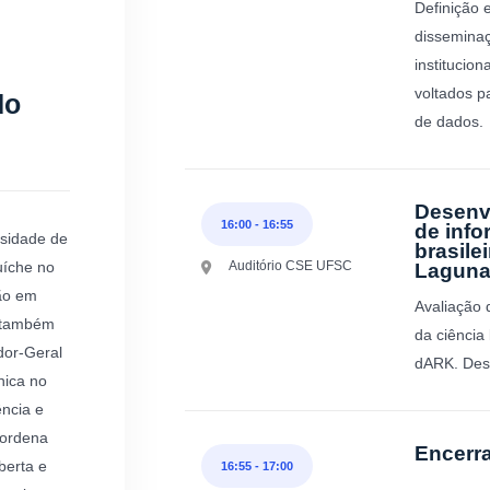
Definição e
disseminaç
institucion
voltados pa
do
de dados.
Desenv
16:00
-
16:55
de info
rsidade de
brasile
uíche no
Auditório CSE UFSC
Laguna
ão em
Avaliação 
) também
da ciência
dor-Geral
dARK. Desa
nica no
ência e
oordena
Encerr
berta e
16:55
-
17:00