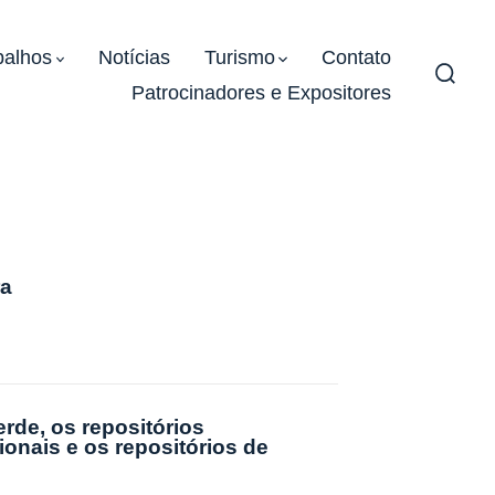
balhos
Notícias
Turismo
Contato
Patrocinadores e Expositores
Alter
pesqu
ra
erde, os repositórios
cionais e os repositórios de