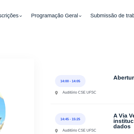
scrições
Programação Geral
Submissão de tra
Abertu
14:00
-
14:05
Auditório CSE UFSC
A Via V
14:45
-
15:25
institu
dados
Auditório CSE UFSC