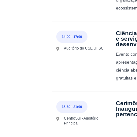
ecossistem
Ciência
14:00
-
17:00
e servi
desenvo
Auditório do CSE UFSC
Evento com
apresentaç
ciência ab
gratuitas 
Cerimôn
18:30
-
21:00
Inaugur
perten
CentroSul - Auditório
Principal