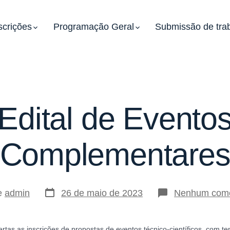
scrições
Programação Geral
Submissão de tra
Edital de Evento
Complementare
Data
e
admin
26 de maio de 2023
Nenhum come
do
post
rtas as inscrições de propostas de eventos técnico-científicos, com te