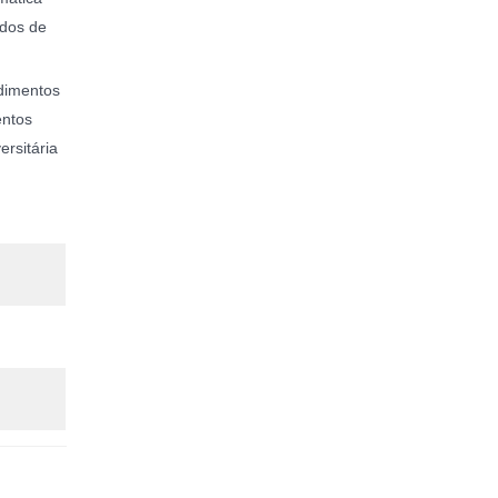
ados de
edimentos
entos
rsitária