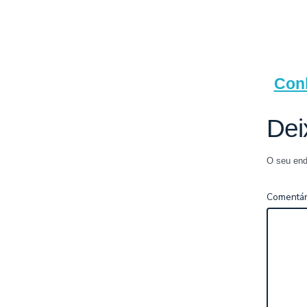
Con
Dei
O seu end
Comentár