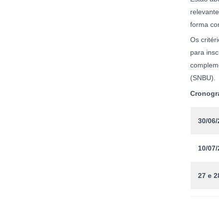
relevante
forma co
Os critér
para insc
compleme
(SNBU).
Cronogr
30/06/
10/07/
27 e 2