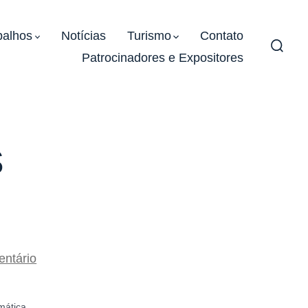
balhos
Notícias
Turismo
Contato
Patrocinadores e Expositores
Alter
pesqu
s
s
em
ntário
Edital
de
Eventos
Complementares
mática